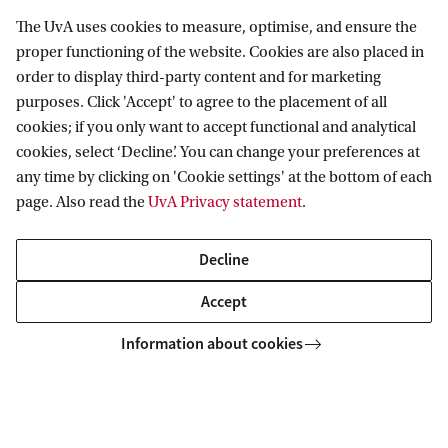
The UvA uses cookies to measure, optimise, and ensure the
De toenemende laagdrempeligheid van
proper functioning of the website. Cookies are also placed in
generatieve AI
order to display third-party content and for marketing
purposes. Click 'Accept' to agree to the placement of all
cookies; if you only want to accept functional and analytical
cookies, select ‘Decline’. You can change your preferences at
any time by clicking on 'Cookie settings' at the bottom of each
page. Also read the
UvA Privacy statement
.
Decline
Accept
Meer aandacht voor de indrukwekkende
Information about cookies
taaldiversiteit in de wereld