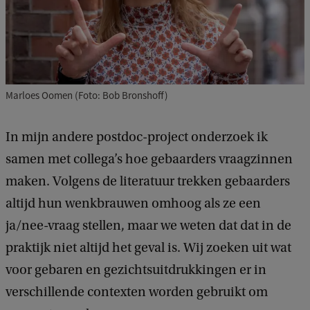
e
i
n
d
e
Marloes Oomen (Foto: Bob Bronshoff)
N
e
In mijn andere postdoc-project onderzoek ik
d
samen met collega’s hoe gebaarders vraagzinnen
e
maken. Volgens de literatuur trekken gebaarders
r
altijd hun wenkbrauwen omhoog als ze een
l
ja/nee-vraag stellen, maar we weten dat dat in de
a
praktijk niet altijd het geval is. Wij zoeken uit wat
n
voor gebaren en gezichtsuitdrukkingen er in
d
verschillende contexten worden gebruikt om