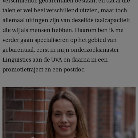
verschillende gebarentalen bestaan, en dat al die
t
talen er wel heel verschillend uitzien, maar toch
r
allemaal uitingen zijn van dezelfde taalcapaciteit
e
die wij als mensen hebben. Daarom ben ik me
i
verder gaan specialiseren op het gebied van
s
gebarentaal, eerst in mijn onderzoeksmaster
i
Linguistics aan de UvA en daarna in een
n
promotietraject en een postdoc.
f
o
r
m
a
t
i