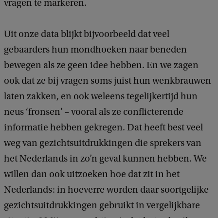
s
vragen te markeren.
e
G
Uit onze data blijkt bijvoorbeeld dat veel
e
gebaarders hun mondhoeken naar beneden
b
bewegen als ze geen idee hebben. En we zagen
a
ook dat ze bij vragen soms juist hun wenkbrauwen
r
laten zakken, en ook weleens tegelijkertijd hun
e
neus ‘fronsen’ – vooral als ze conflicterende
n
informatie hebben gekregen. Dat heeft best veel
t
weg van gezichtsuitdrukkingen die sprekers van
a
het Nederlands in zo’n geval kunnen hebben. We
a
willen dan ook uitzoeken hoe dat zit in het
l
Nederlands: in hoeverre worden daar soortgelijke
w
gezichtsuitdrukkingen gebruikt in vergelijkbare