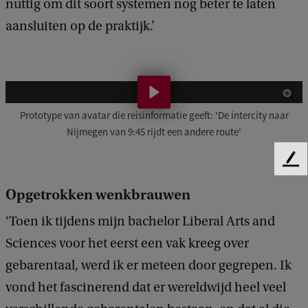
nuttig om dit soort systemen nog beter te laten
aansluiten op de praktijk.’
A
v
Prototype van avatar die reisinformatie geeft: 'De intercity naar
Nijmegen van 9:45 rijdt een andere route'
a
t
F
a
e
Opgetrokken wenkbrauwen
e
r
d
‘Toen ik tijdens mijn bachelor Liberal Arts and
g
b
a
Sciences voor het eerst een vak kreeg over
e
c
gebarentaal, werd ik er meteen door gegrepen. Ik
e
k
vond het fascinerend dat er wereldwijd heel veel
f