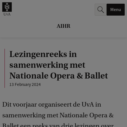
r
Menu
c
h
AIHR
.
.
Lezingenreeks in
.
samenwerking met
Nationale Opera & Ballet
13 February 2024
Dit voorjaar organiseert de UvA in
samenwerking met Nationale Opera &
Ballet een reeks van drie lezingen over