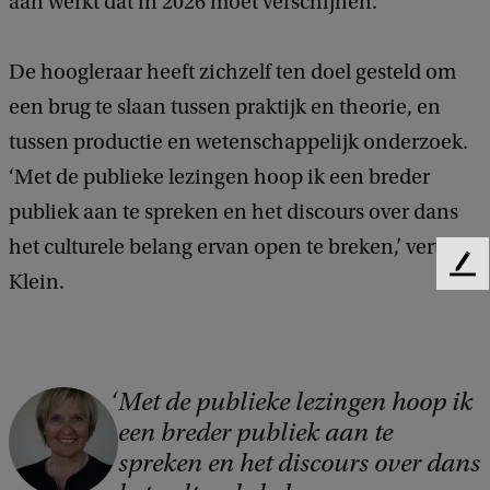
aan werkt dat in 2026 moet verschijnen.
De hoogleraar heeft zichzelf ten doel gesteld om
een brug te slaan tussen praktijk en theorie, en
tussen productie en wetenschappelijk onderzoek.
‘Met de publieke lezingen hoop ik een breder
publiek aan te spreken en het discours over dans
het culturele belang ervan open te breken,’ vertelt
F
Klein.
e
e
d
b
a
Met de publieke lezingen hoop ik
C
c
een breder publiek aan te
o
k
spreken en het discours over dans
p