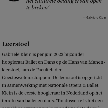
het culturele belang ervan open
y
te breken
r
Gabriele Klein
i
g
h
Leerstoel
t
:
Gabriele Klein is per juni 2022 bijzonder
J
hoogleraar Ballet en Dans op de Hans van Manen-
o
leerstoel, aan de Faculteit der
h
Geesteswetenschappen. De leerstoel is opgericht
a
in samenwerking met Nationale Opera & Ballet.
n
Klein is de eerste hoogleraar in Nederland op het
n
terrein van ballet en dans. ‘Tot dusverre is het een
a