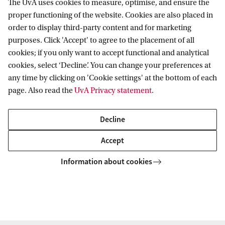
The UvA uses cookies to measure, optimise, and ensure the
proper functioning of the website. Cookies are also placed in
order to display third-party content and for marketing
purposes. Click 'Accept' to agree to the placement of all
Amsterdam Institute for Humanities
cookies; if you only want to accept functional and analytical
Research (AIHR)
cookies, select ‘Decline’. You can change your preferences at
any time by clicking on 'Cookie settings' at the bottom of each
Follow us on social media
page. Also read the
UvA Privacy statement
.
Decline
Accept
Information about cookies
Copyright UvA 2026