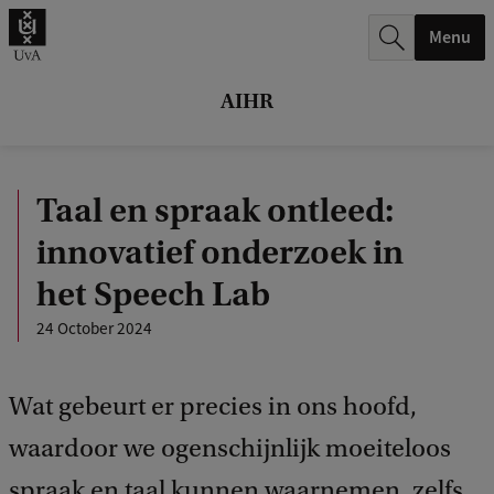
r
Menu
c
h
AIHR
.
.
Taal en spraak ontleed:
.
innovatief onderzoek in
het Speech Lab
24 October 2024
Wat gebeurt er precies in ons hoofd,
waardoor we ogenschijnlijk moeiteloos
spraak en taal kunnen waarnemen, zelfs