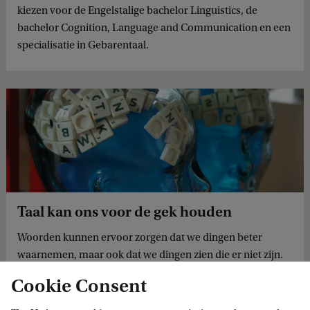
kiezen voor de Engelstalige bachelor Linguistics, de
bachelor Cognition, Language and Communication en een
specialisatie in Gebarentaal.
Taal kan ons voor de gek houden
Woorden kunnen ervoor zorgen dat we dingen beter
waarnemen, maar ook dat we dingen zien die er niet zijn.
Dat ontdekten UvA-onderzoeker Monique Flecken en haar
Cookie Consent
collega’s door middel van experimenten. In een recente ...